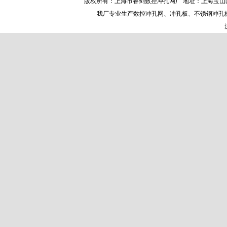
版权所有：上海市睿剑数控冲孔网厂 地址：上海宝山区沪太路81
我厂专业生产
数控冲孔网
、冲孔板、不锈钢冲孔