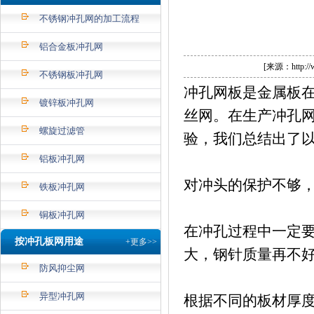
网板的断针问题
不锈钢冲孔网的加工流程
铝合金板冲孔网
[来源：http://
不锈钢板冲孔网
冲孔
网板是金属板
镀锌板冲孔网
丝网。在生产
冲孔
螺旋过滤管
验，我们总结出了以
铝板冲孔网
对冲头的保护不够，
铁板冲孔网
铜板冲孔网
在
冲孔
过程中一定
按冲孔板网用途
+更多>>
大，钢针质量再不
防风抑尘网
异型冲孔网
根据不同的板材厚