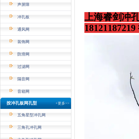
声屏障
上海睿剑
冲
冲孔板
181211872
通风网
装饰网
防滑网
过滤网
隔音网
音箱网
按冲孔板网孔型
+更多>>
五角星型冲孔网
三角孔冲孔网